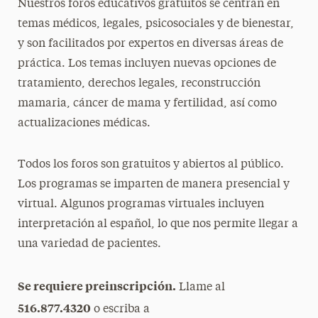
Nuestros foros educativos gratuitos se centran en
Forums & Events
temas médicos, legales, psicosociales y de bienestar,
y son facilitados por expertos en diversas áreas de
Educational Resources
práctica. Los temas incluyen nuevas opciones de
Sisters United in Health
tratamiento, derechos legales, reconstrucción
mamaria, cáncer de mama y fertilidad, así como
Support Us
actualizaciones médicas.
Contact Us
Todos los foros son gratuitos y abiertos al público.
En Español
Los programas se imparten de manera presencial y
Acerca
virtual. Algunos programas virtuales incluyen
La Línea Directa
interpretación al español, lo que nos permite llegar a
una variedad de pacientes.
Consejeria
Grupo de Apoyo para Mujeres de Habla
Se requiere preinscripción.
Llame al
Hispana
516.877.4320
o escriba a
Foros y Eventos