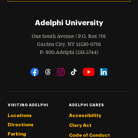
Adelphi University
One South Avenue | P.O. Box 701
Garden City
,
NY
11530-0701
hone
P
: 800.Adelphi (233.5744)
Social Navigation
Threads
Instagram
Tiktok
LinkedIn
Facebook
YouTube
VISITING ADELPHI
ADELPHI CARES
Locations
Accessibility
Directions
Clery Act
Parking
Code of Conduct