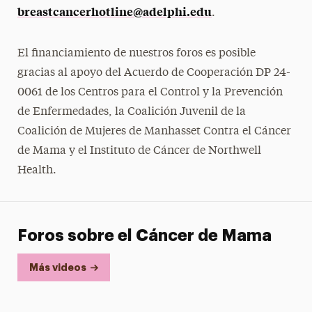
breastcancerhotline@adelphi.edu
.
Recursos Educativos
Hermanas Unidas en la Salud
El financiamiento de nuestros foros es posible
Apóyenos
gracias al apoyo del Acuerdo de Cooperación DP 24-
Contáctenos
0061 de los Centros para el Control y la Prevención
de Enfermedades, la Coalición Juvenil de la
Coalición de Mujeres de Manhasset Contra el Cáncer
de Mama y el Instituto de Cáncer de Northwell
Health.
Foros sobre el Cáncer de Mama
Más videos