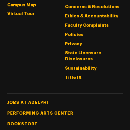
Campus Map
Concerns & Resolutions
Virtual Tour
Ethics & Accountability
Faculty Complaints
Policies
Privacy
State Licensure
Disclosures
Sustainability
Title IX
Footer Tertiary
JOBS AT ADELPHI
PERFORMING ARTS CENTER
BOOKSTORE