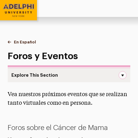
Adelphi University
You are here:
Home
Breast Cancer Hotline & Support Program
En Español
Foros y Eventos
Foros y Eventos
Explore This Section
Foros y Eventos Navigation
Vea nuestros próximos eventos que se realizan
About
tanto virtuales como en persona.
Hotline
Professional Counseling
Foros sobre el Cáncer de Mama
Support Groups